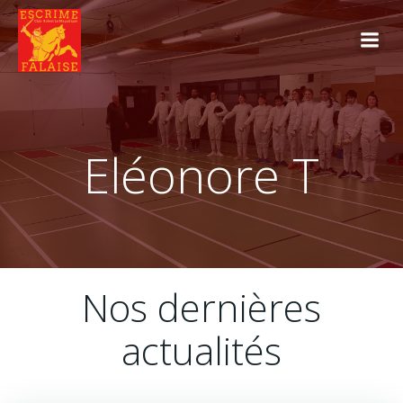
Aller
au
contenu
Eléonore T
Nos dernières
actualités