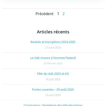
Posts
Posts
Page
Page
Précédent
1
2
navigation
navigation
Articles récents
Rentrée et Inscriptions 2024-2025
27 août 2024
Le club s’ouvre à l’escrime fauteuil
25 février 2025
Fête du club 2023 et AG
10 juin 2023
Portes ouvertes – 29 août 2020
13 août 2020
Coronavirus : Fermeture des infrastructures