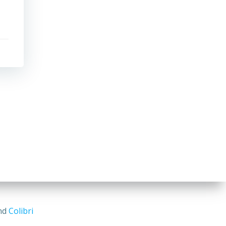
and
Colibri