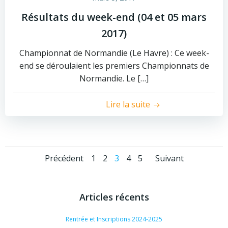
Résultats du week-end (04 et 05 mars
2017)
Championnat de Normandie (Le Havre) : Ce week-
end se déroulaient les premiers Championnats de
Normandie. Le […]
Lire la suite
Posts
Posts
Posts
Page
Page
Page
Page
Page
Précédent
1
2
3
4
5
Suivant
navigation
navigation
navigat
Articles récents
Rentrée et Inscriptions 2024-2025